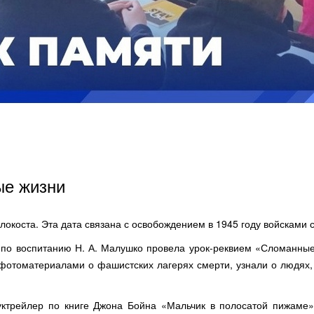
ые жизни
локоста. Эта дата связана с освобождением в 1945 году войсками
а по воспитанию Н. А. Малушко провела урок-реквием «Сломанные
фотоматериалами о фашистских лагерях смерти, узнали о людях,
уктрейлер по книге Джона Бойна «Мальчик в полосатой пижаме»,